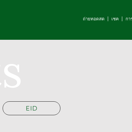
ถ่ายทอดสด
เชค
การ
s
EID