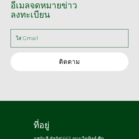
อีเมลจดหมายข่าว
ลงทะเบียน
ที่อยู่
อุสมันลี ดัรกัส1663 ถนนวิดหิลล์ ซีด