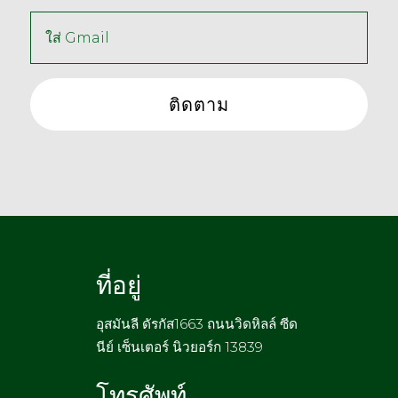
ที่อยู่
อุสมันลี ดัรกัส1663 ถนนวิดหิลล์ ซีด
นีย์ เซ็นเตอร์ นิวยอร์ก 13839
โทรศัพท์