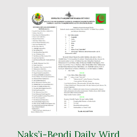
Naks’i-Bendi Daily Wird